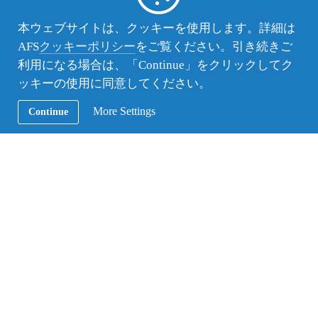
本ウェブサイトは、クッキーを使用します。詳細は
AFSからのお知らせ
,
AFS活動レポート
AFS
クッキーポリシー
をご覧ください。引き続きご
利用になる場合は、「Continue」をクリックしてク
中学生の職場体験
ッキーの使用に同意してください。
10月30・31日に、「総合的な学習の時間」における職場体
験として、九段中等教育学校の2年生が東京のAFS事務所
More Settings
Continue
を訪れました。