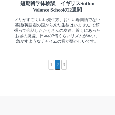
短期留学体験談 イギリスSutton
Valance Schoolの2週間
ノリがすごくいい先生方、お互い母国語でない
英語(英語圏の国から来た生徒はいません)で頑
張って会話したたくさんの友達、近くにあった
お城の廃墟、日本の2倍くらいリズムが早い、
急かすようなチャイムの音が懐かしいです。
1
2
3