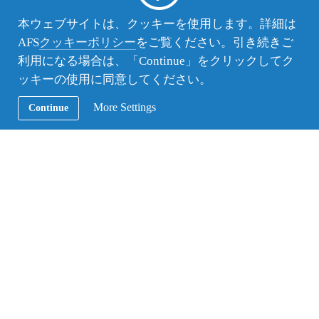
本ウェブサイトは、クッキーを使用します。詳細は
AFS
クッキーポリシー
をご覧ください。引き続きご
午後は四柱神社を参詣してそのあとは自由行動。博
利用になる場合は、「Continue」をクリックしてク
物館を見学したり縄手通りを散策したり、AEONモ
ッキーの使用に同意してください。
ールでプリクラを撮ったり、思い思いに過ごしまし
た。
More Settings
Continue