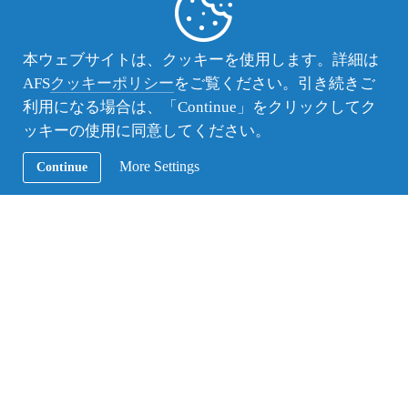
A:
偶然であれば、問題ありません。何を食べ、何を
食べないのか、宗派によって寛容な場合もありま
本ウェブサイトは、クッキーを使用します。詳細は
す。まずは気兼ねなく聞いてください。
AFS
クッキーポリシー
をご覧ください。引き続きご
利用になる場合は、「Continue」をクリックしてク
Q:
祈りは毎日5回、必ず同じ時間にしなければなら
ッキーの使用に同意してください。
ないの？
A:
時間は決まっていますが、状況に応じて1 ～2回
More Settings
Continue
分であれば、まとめて祈ることが可能。祈る際、水
がなければ、手を洗うジェスチャーでも大丈夫。