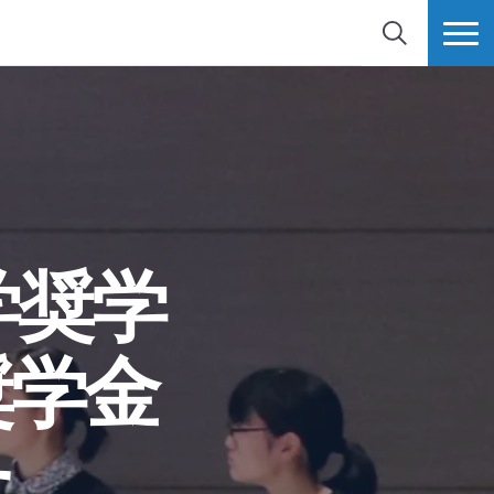
検索
MORE
学奨学
奨学金
した