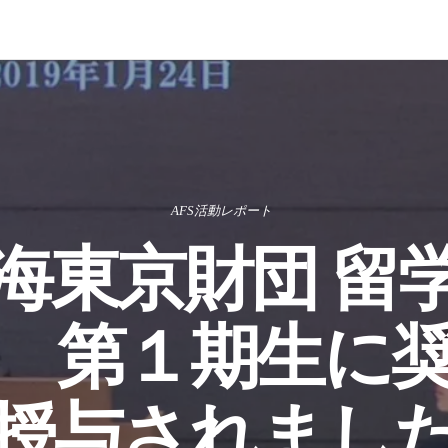
AFS活動レポート
海東京財団 留
 第１期生に
授与されま