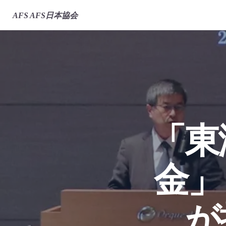
AFS
AFS日本協会
「東
金」
が