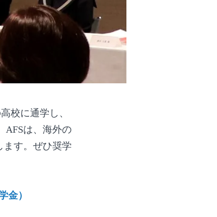
の高校に通学し、
AFSは、海外の
します。ぜひ奨学
学金）