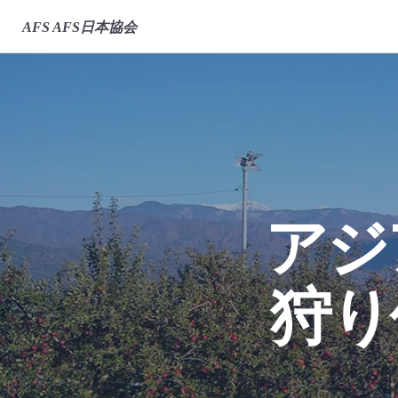
AFS
AFS日本協会
アジ
狩り