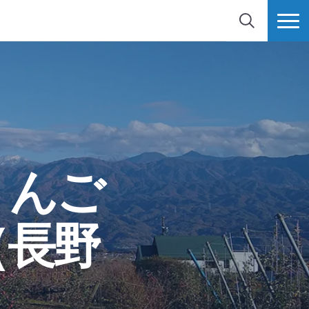
検索
MORE
りんご
（長野