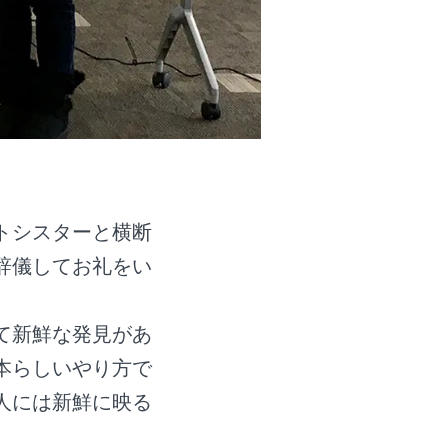
トシスターと横断
辞儀してお礼をい
て新鮮な発見があ
本らしいやり方で
人には新鮮に映る