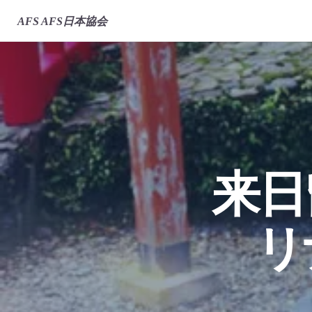
AFS
AFS日本協会
来日
リ