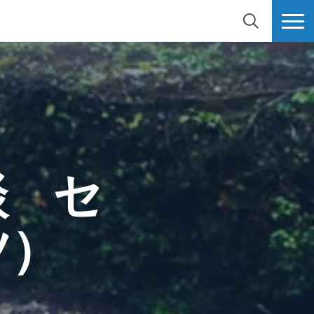
検索
MORE
談 セ
ツ）