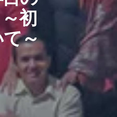
カ～初
いて～