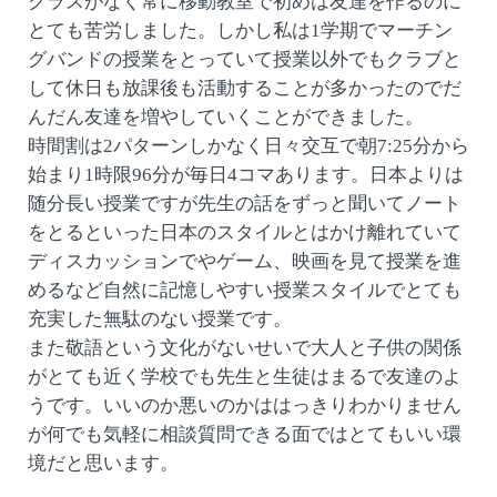
クラスがなく常に移動教室で初めは友達を作るのに
とても苦労しました。しかし私は1学期でマーチン
グバンドの授業をとっていて授業以外でもクラブと
して休日も放課後も活動することが多かったのでだ
んだん友達を増やしていくことができました。
時間割は2パターンしかなく日々交互で朝7:25分から
始まり1時限96分が毎日4コマあります。日本よりは
随分長い授業ですが先生の話をずっと聞いてノート
をとるといった日本のスタイルとはかけ離れていて
ディスカッションでやゲーム、映画を見て授業を進
めるなど自然に記憶しやすい授業スタイルでとても
充実した無駄のない授業です。
また敬語という文化がないせいで大人と子供の関係
がとても近く学校でも先生と生徒はまるで友達のよ
うです。いいのか悪いのかははっきりわかりません
が何でも気軽に相談質問できる面ではとてもいい環
境だと思います。