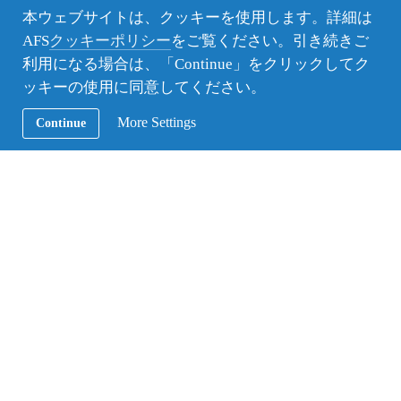
には新しい世界が広がっている。スイス留学で得た
本ウェブサイトは、クッキーを使用します。詳細は
ことを活かし、世界で活躍できる日本人となりた
AFS
クッキーポリシー
をご覧ください。引き続きご
い。
利用になる場合は、「Continue」をクリックしてク
ッキーの使用に同意してください。
More Settings
Continue
2016年3月 ボランティア奨学生
AFS62期 スイス派遣 ／ 梅村凜
▼留学中のレポート スイスの食事は本当においし
い
▼寄附 ＞ ボランティア奨学金
▼高校生・10代の年間留学プログラム
スイス年間留学情報
スイス国別情報