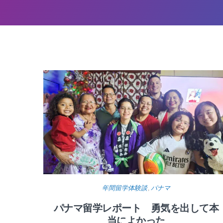
年間留学体験談
,
パナマ
パナマ留学レポート 勇気を出して本
当によかった