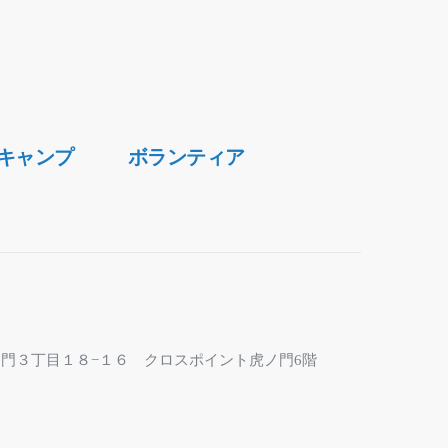
キャンプ
ボランティア
区虎ノ門３丁目１８−１６ クロスポイント虎ノ門6階