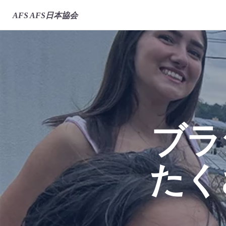
AFS
AFS日本協会
ブ
たく