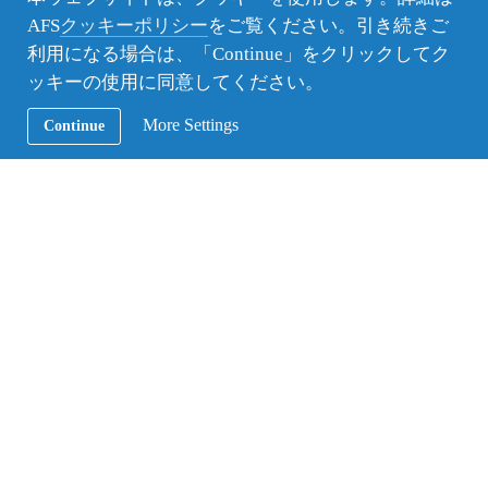
約10か月
185万円
AFS
クッキーポリシー
をご覧ください。引き続きご
利用になる場合は、「Continue」をクリックしてク
PROGRAM DATES
1月 2027 - 11月 2027
9月 2027 - 7月 2028
ッキーの使用に同意してください。
More Settings
Continue
アイスランドへの年間留学（夏出発）
アイスランド -AFS留学先の国情報
行き先