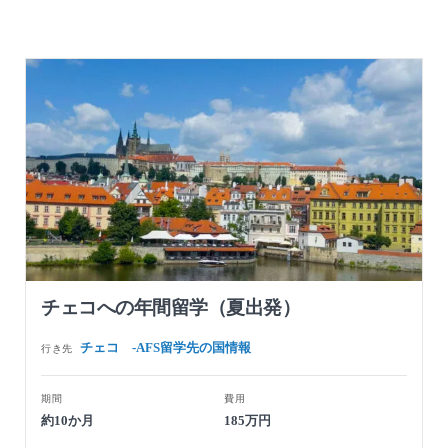
チェコへの年間留学（夏出発）
チェコ -AFS留学先の国情報
行き先
期間
費用
約10か月
185万円