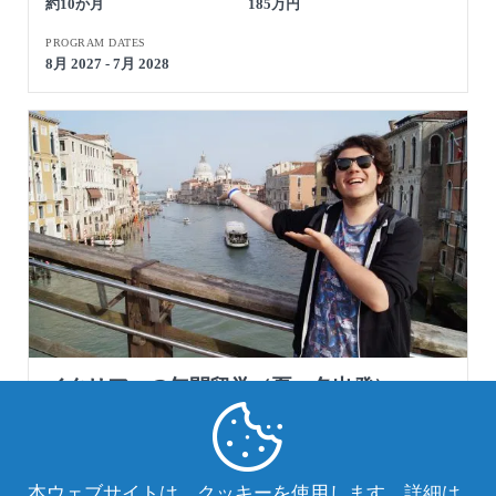
約10か月
185万円
PROGRAM DATES
8月 2027 - 7月 2028
イタリアへの年間留学（夏・冬出発）
イタリア -AFS留学先の国情報
行き先
期間
費用
本ウェブサイトは、クッキーを使用します。詳細は