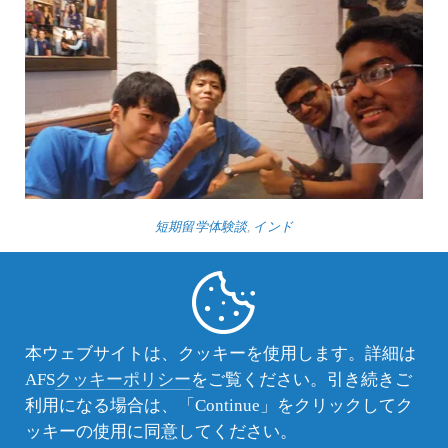
短期留学体験談
,
インド
短期留学体験談 インド留学で学んだこと
私は一か月のインド留学を終えて、心から楽しかったと思
った。しかし、こう思えるようになるまでには、私は様々
な体験をした。そのことをお伝えしようと思う。
本ウェブサイトは、クッキーを使用します。詳細は
AFS
クッキーポリシー
をご覧ください。引き続きご
利用になる場合は、「Continue」をクリックしてク
ッキーの使用に同意してください。