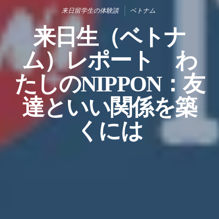
来日留学生の体験談
ベトナム
来日生（ベトナ
ム）レポート わ
たしのNIPPON：友
達といい関係を築
くには