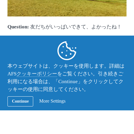
Question:
友だちがいっぱいできて、よかったね！
Bao: はい、ありがとうございます。
If you want to make friends, just try to remember their
name although it’s too hard to do it, especially when
you are in foreign country.
本ウェブサイトは、クッキーを使用します。詳細は
AFS
クッキーポリシー
をご覧ください。引き続きご
利用になる場合は、「Continue」をクリックしてク
ッキーの使用に同意してください。
More Settings
Continue
紙面には掲載しきれなかった元原稿や翻訳も掲載しますので、ぜひご覧くださ
い。