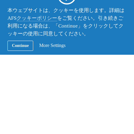
す。
本ウェブサイトは、クッキーを使用します。詳細は
2012年3月 ブラジル派遣
AFS
クッキーポリシー
をご覧ください。引き続きご
AFS58期生／AFS地域奨学生 土屋祐馬
利用になる場合は、「Continue」をクリックしてク
ッキーの使用に同意してください。
▼高校生・10代の年間留学プログラム
More Settings
Continue
ブラジル年間留学情報
ブラジル国別情報
この記事のカテゴリー：
｜
ブラジル
年間留学体験談
前後の記事