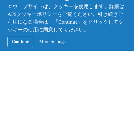
チリ人というのは、とても陽気である。よく“ラテ
本ウェブサイトは、クッキーを使用します。詳細は
ンアメリカ気質”などというが、まさにそのとおり
AFS
クッキーポリシー
をご覧ください。引き続きご
である。日本人以上にフレンドリー、熱心かつ人と
利用になる場合は、「Continue」をクリックしてク
の距離がとても近い。
ッキーの使用に同意してください。
そのおかげもあって、ホストスクールでは、たくさ
んの人に声をかけられ、すぐに友達ができた。
More Settings
Continue
そして、自分がスペイン語をまだしゃべれないとき
にもかかわらず、友達は必死に会話をしてくれた。
最初は、すごく友達に迷惑をかけたのではないかと
思う。
また、家族愛にも溢れている。自分をほんとの子供
のように接してくれるし、本当の子供のように大切
にしてくれている。
僕が、旅行に行っている時も、毎日朝と晩に電話を
してくれた。少し心配をしているようであったが、
毎日声を聞きたいし、その日どんなことをしたのか
たくさんのことを話してほしいといわれた。