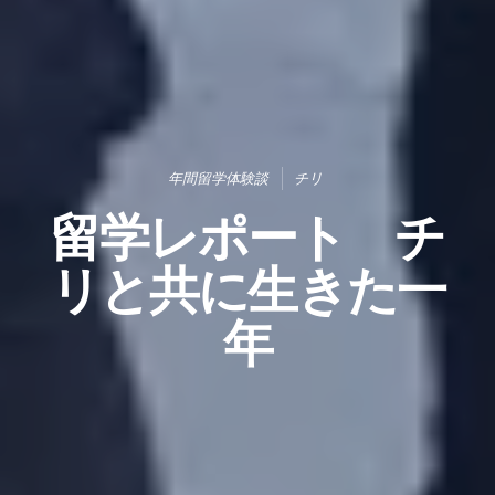
年間留学体験談
チリ
留学レポート チ
リと共に生きた一
年