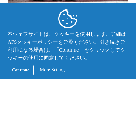
この３ヶ月間タイで過ごして、今まで自分が家族や
友人など多くの人に支えられていたことを実感しま
本ウェブサイトは、クッキーを使用します。詳細は
した。また、タイでも多くの人に支えられていま
AFS
クッキーポリシー
をご覧ください。引き続きご
す。残りの期間で、与えられるばかりではなく自分
利用になる場合は、「Continue」をクリックしてク
から与えられるように変わりたいと思います。
ッキーの使用に同意してください。
タイに来てから、私は日本人だからアニメやコスプ
レ好きだろうと思われることが多く、そのことにと
More Settings
Continue
ても抵抗がありました。一つの側面からだけで判断
されるのは、不本意だが私自身無意識のうちに同じ
ことをしていることに気づき、もっと柔軟性が必要
だと改めて思いました。そのためには、コミュニケ
ーションをよくとって日本や自分のことを知っても
らうと同時に私も相手や相手の国について理解しよ
うと思います。