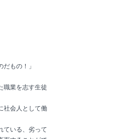
のだもの！」
た職業を志す生徒
に社会人として働
れている、劣って