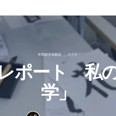
年間留学体験談
スイス
レポート 私
学」