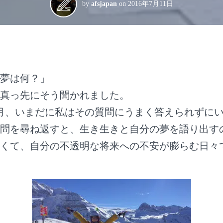
by
afsjapan
on
2016年7月11日
夢は何？」
真っ先にそう聞かれました。
月、いまだに私はその質問にうまく答えられずに
問を尋ね返すと、生き生きと自分の夢を語り出す
くて、自分の不透明な将来への不安が膨らむ日々