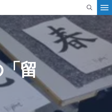
検索
MORE
の「留