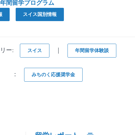
の年間留学プログラム
報
スイス国別情報
ゴリー:
｜
スイス
年間留学体験談
グ ：
みちのく応援奨学金