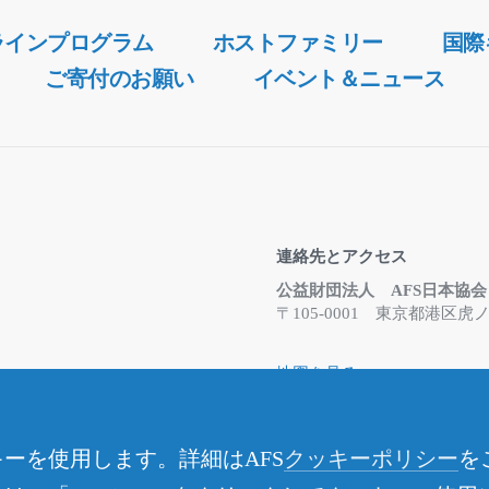
ラインプログラム
ホストファミリー
国際
ご寄付のお願い
イベント＆ニュース
連絡先とアクセス
公益財団法人 AFS日本協会
〒105-0001 東京都港
地図を見る
Email
info@afs.or.jp
お問合せフォーム
※事務所は在宅勤務体制と
ーを使用します。詳細はAFS
クッキーポリシー
を
さい