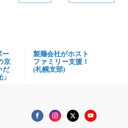
ポー
製麺会社がホスト
の京
ファミリー支援！
いだ
(札幌支部)
光」
Facebook
Instagram
Twitter
YouTube