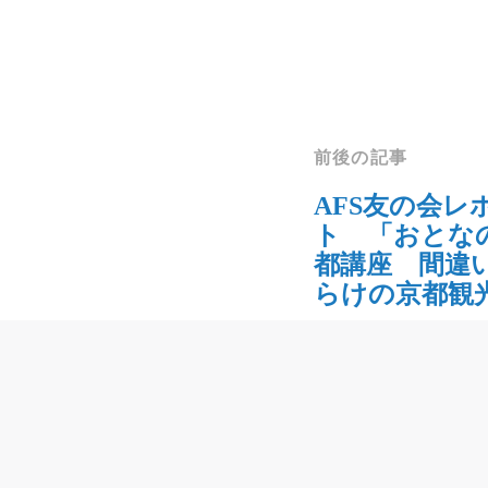
前後の記事
AFS友の会レ
ト 「おとな
都講座 間違
らけの京都観