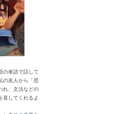
語の単語で話して
私の友人から「思
われ、文法などの
を直してくれるよ
。