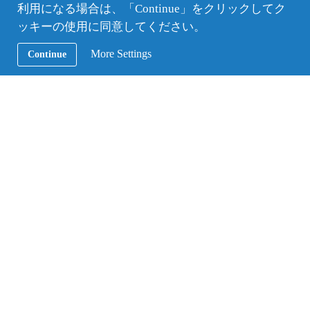
利用になる場合は、「Continue」をクリックしてク
ッキーの使用に同意してください。
More Settings
Continue
元旦に家族で花火をしている様子
ノルウェーの友達とは、国民の気質がシャイなこと
もあって自分から話したり、会話に入る努力をしな
いと仲良くなることはできません。
最初はそんな環境に戸惑い、言葉もうまく伝えられ
ないこともあり、日本の友達が恋しくなった日々も
ありましたが挨拶をするように心がけたり、友達や
先生にわからないところを聞いて会話のきっかけを
作ったり、自分から勇気を出して話しかけることで
少しずつノルウェーの友達との距離が縮まってきた
ように感じます。
私はスポーツをすることが好きで、地域のハンドボ
ールチームに入っているのですが、ハンドボールを