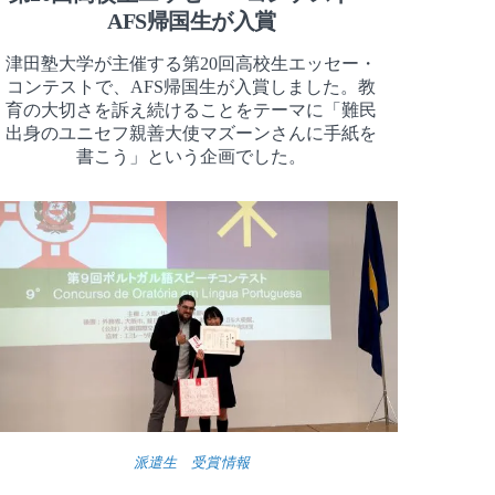
AFS帰国生が入賞
津田塾大学が主催する第20回高校生エッセー・
コンテストで、AFS帰国生が入賞しました。教
育の大切さを訴え続けることをテーマに「難民
出身のユニセフ親善大使マズーンさんに手紙を
書こう」という企画でした。
派遣生 受賞情報