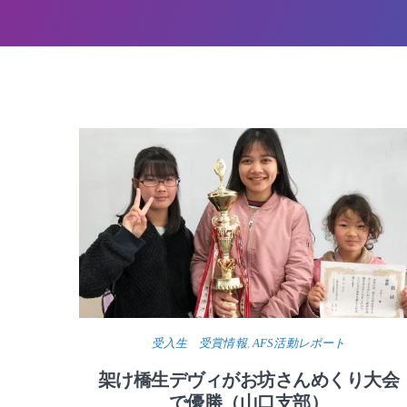
受入生 受賞情報
,
AFS活動レポート
架け橋生デヴィがお坊さんめくり大会
で優勝（山口支部）