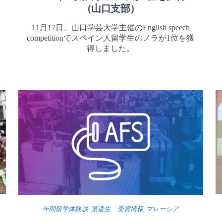
（山口支部）
11月17日、山口学芸大学主催のEnglish speech
competitionでスペイン人留学生のノラが1位を獲
得しました。
年間留学体験談
,
派遣生 受賞情報
,
マレーシア