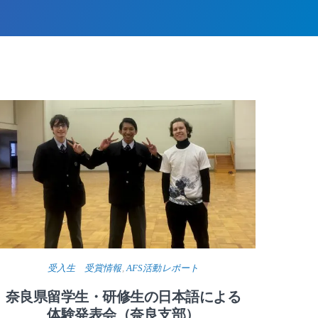
受入生 受賞情報
,
AFS活動レポート
奈良県留学生・研修生の日本語による
体験発表会（奈良支部）