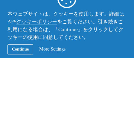
8月26日、山陽小野田市中央図書館のイベントに春組来日
本ウェブサイトは、クッキーを使用します。詳細は
生徒3名が参加し、ルカはドイツ語、ジャロードは英語、
AFS
クッキーポリシー
をご覧ください。引き続きご
エレナはフランス語で絵本を読みました。
利用になる場合は、「Continue」をクリックしてク
ッキーの使用に同意してください。
More Settings
Continue
AFS活動レポート
Get-Together（宮城支部）
2017年8月27日（日）、宮城支部では”Get-Together”とし