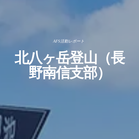
AFS活動レポート
北八ヶ岳登山（長
野南信支部）