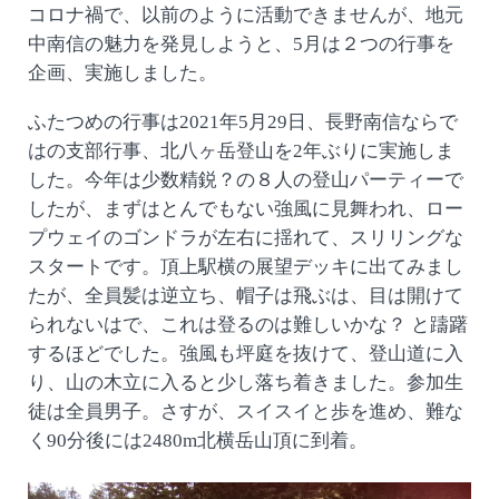
コロナ禍で、以前のように活動できませんが、地元
中南信の魅力を発見しようと、5月は２つの行事を
企画、実施しました。
ふたつめの行事は2021年5月29日、長野南信ならで
はの支部行事、北八ヶ岳登山を2年ぶりに実施しま
した。今年は少数精鋭？の８人の登山パーティーで
したが、まずはとんでもない強風に見舞われ、ロー
プウェイのゴンドラが左右に揺れて、スリリングな
スタートです。頂上駅横の展望デッキに出てみまし
たが、全員髪は逆立ち、帽子は飛ぶは、目は開けて
られないはで、これは登るのは難しいかな？ と躊躇
するほどでした。強風も坪庭を抜けて、登山道に入
り、山の木立に入ると少し落ち着きました。参加生
徒は全員男子。さすが、スイスイと歩を進め、難な
く90分後には2480m北横岳山頂に到着。