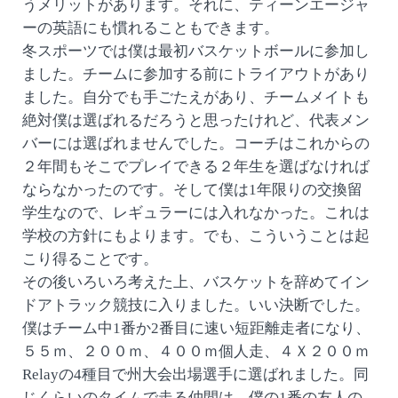
うメリットがあります。それに、ティーンエージャ
ーの英語にも慣れることもできます。
冬スポーツでは僕は最初バスケットボールに参加し
ました。チームに参加する前にトライアウトがあり
ました。自分でも手ごたえがあり、チームメイトも
絶対僕は選ばれるだろうと思ったけれど、代表メン
バーには選ばれませんでした。コーチはこれからの
２年間もそこでプレイできる２年生を選ばなければ
ならなかったのです。そして僕は1年限りの交換留
学生なので、レギュラーには入れなかった。これは
学校の方針にもよります。でも、こういうことは起
こり得ることです。
その後いろいろ考えた上、バスケットを辞めてイン
ドアトラック競技に入りました。いい決断でした。
僕はチーム中1番か2番目に速い短距離走者になり、
５５ｍ、２００ｍ、４００ｍ個人走、４Ｘ２００ｍ
Relayの4種目で州大会出場選手に選ばれました。同
じくらいのタイムで走る仲間は、僕の1番の友人の