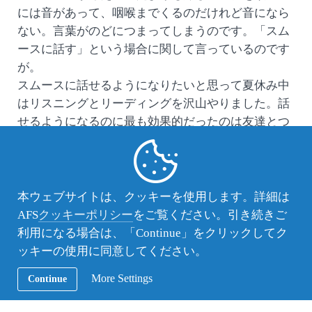
には音があって、咽喉までくるのだけれど音になら
ない。言葉がのどにつまってしまうのです。「スム
ースに話す」という場合に関して言っているのです
が。
スムースに話せるようになりたいと思って夏休み中
はリスニングとリーディングを沢山やりました。話
せるようになるのに最も効果的だったのは友達とつ
るんで出かけること。本当にそれをしなかったら僕
の英語は良くなるのにもっとかかったと思う。はじ
め一番簡単な友達と出かける方法は、スポーツの試
合を一緒に観に行くことだと思います。ところで高
本ウェブサイトは、クッキーを使用します。詳細は
校生のスポーツの試合を観るのにお金がいるのには
AFS
クッキーポリシー
をご覧ください。引き続きご
驚きました。
利用になる場合は、「Continue」をクリックしてク
1か月たった頃には、難しいことを考えられるほど
ッキーの使用に同意してください。
良くも、速くもないけれど、自然に英語で考えるよ
More Settings
Continue
うになっていました。ちょうど、「わかっているの
だけど、ちょうどいい単語が解らない！」という感