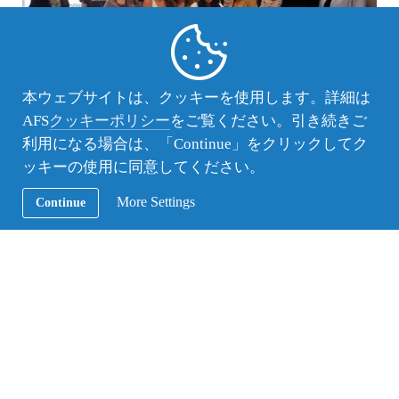
本ウェブサイトは、クッキーを使用します。詳細は
AFS
クッキーポリシー
をご覧ください。引き続きご
利用になる場合は、「Continue」をクリックしてク
ッキーの使用に同意してください。
クラスのみんな。学年末で学校に来る人が少なくなったのでこの写真には男子が
二人しかいませんが、クラスには男子がもう少しだけいました。
More Settings
Continue
今日本に帰って来て、フランスへの、ホストファミ
リーへの感謝の気持ちでいっぱいです。
日本での忙しい空気の中で、つい自分がフランスの
ゆっくりとした時間の流れの中で過ごしていたこと
を忘れてしまいそうになりますが、ふと思い出す
と、懐かしさと感謝の気持ちでいっぱいになりま
す。私はこの留学のおかげで成長できたと自信を持
って言えるし、声も大きくなりました（笑）。