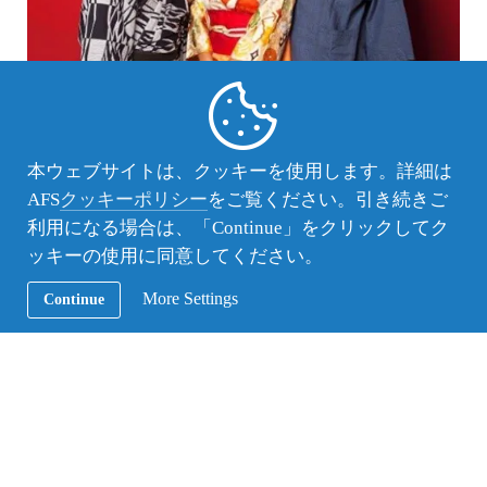
本ウェブサイトは、クッキーを使用します。詳細は
文化交流イベントにて友達と
AFS
クッキーポリシー
をご覧ください。引き続きご
そんな光のない闇の中で自分は何をすべきか、何を
利用になる場合は、「Continue」をクリックしてク
しにオランダまで来たのか。気づいた時には、目的
ッキーの使用に同意してください。
とモチベーションを見失い、学校を一か月程休ん
More Settings
Continue
だ。この様な状況の中でも希望をくれたのはホスト
ファミリーの皆であった。