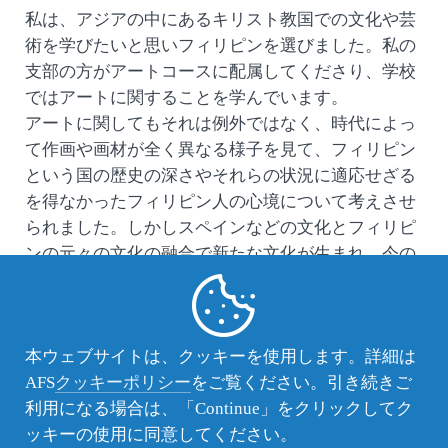
私は、アジアの中にあるキリスト教国での文化や芸
術を学びたいと思いフィリピンを選びました。私の
支部の方がアートコースに配属してくださり、学校
ではアートに関することを学んでいます。
アートに関してもそれは例外ではなく、時代によっ
て作画や画材が全く異なる様子を見て、フィリピン
という国の歴史の深さやそれらの状況に適応せざる
を得なかったフィリピン人の心境について考えさせ
られました。しかしスペインなどの文化とフィリピ
ンの元々の文化の融合で新たな文化が生まれ、今の
フィリピンを形成したのだと思うと面白く感じまし
た。
そのような文化を形成した裏には、誰かに尽くして
本ウェブサイトは、クッキーを使用します。詳細は
あげたいというホスピタリティに富んだ国民性が影
AFS
クッキーポリシー
をご覧ください。引き続きご
響していると思います。ホストファミリーに美味し
利用になる場合は、「Continue」をクリックしてク
かった料理を伝えると、その料理を頻繁に作ってく
ッキーの使用に同意してください。