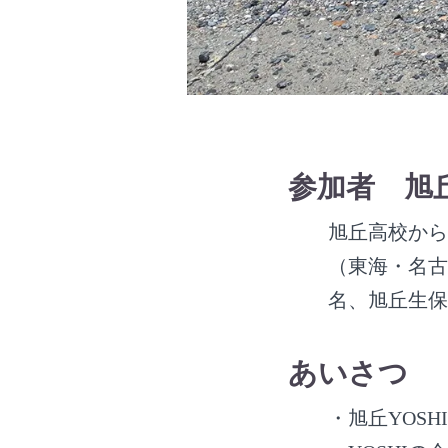
参加者 旭
旭丘高校から
（東海・名古
名、旭丘生保
あいさつ
・旭丘YOS