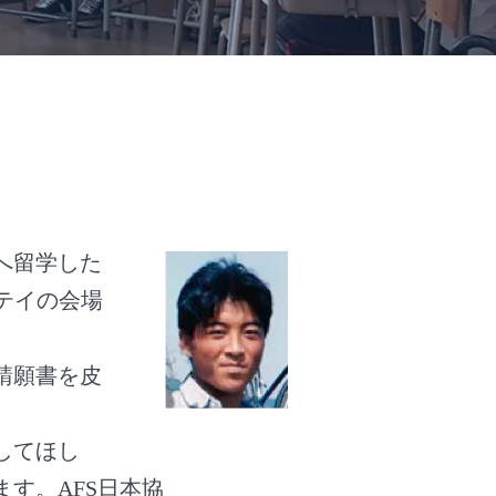
市へ留学した
ーテイの会場
請願書を皮
験してほし
ます。AFS日本協