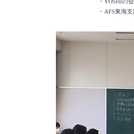
・YOSHIの
・AFS東海