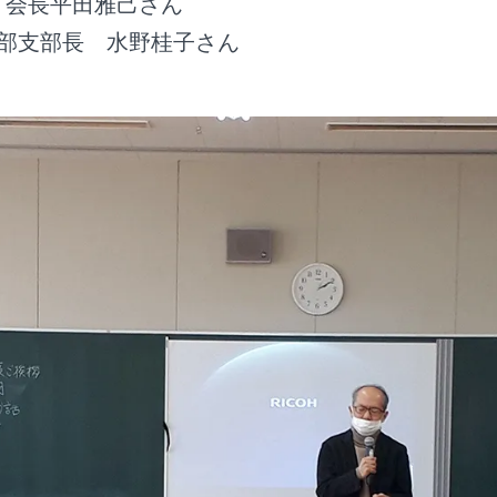
会 会長平田雅己さん
支部支部長 水野桂子さん