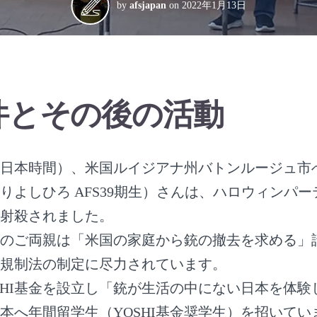
by
afsjapan
on
2022年1月13日
件とその後の活動
18日（日本時間）、米国ルイジアナ州バトンルージュ
りよしひろ AFS39期生）さんは、ハロウィンパ
射殺されました。
のご両親は「米国の家庭から銃の撤去を求める」
規制法の制定に尽力されています。
YOSHI基金を設立し「銃が生活の中にない日本を体
本へ年間留学生（YOSHI基金奨学生）を招いてい