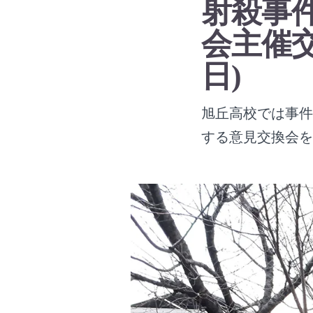
射殺事件
会主催交
日)
旭丘高校では事件
する意見交換会を