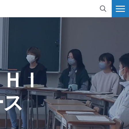
検索
MORE
ＳＨＩ
ース