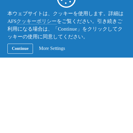
りたいことを全部やり通して悔いのない留学にした
いと思います！
本ウェブサイトは、クッキーを使用します。詳細は
AFS
クッキーポリシー
をご覧ください。引き続きご
利用になる場合は、「Continue」をクリックしてク
AFSボランティア主催のイベントでハンガリーの小学生に折り鶴を教えました
ッキーの使用に同意してください。
2013年3月 ハンガリーより
More Settings
AFS59期生／みちのく応援奨学生 佐藤麻悠
Continue
▼帰国後のレポート 留学で自分と自国を見つめな
おす
▼寄附 ＞ みちのく応援奨学金
▼高校生・10代の年間留学プログラム
ハンガリー年間留学情報
ハンガリー国別情報