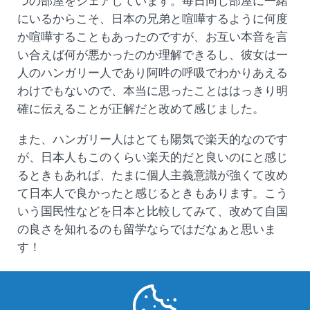
つの部屋をシェアしています。毎日同じ部屋に一緒
にいるからこそ、日本の兄弟と喧嘩するように何度
か喧嘩することもあったのですが、お互い本音を言
い合えば何が悪かったのか理解できるし、彼女は一
人のハンガリー人であり阿吽の呼吸でわかりあえる
わけでもないので、本当に思ったことははっきり明
確に伝えることが正解だと改めて感じました。
また、ハンガリー人はとても陽気で楽天的なのです
が、日本人もこのくらい楽天的だと良いのにと感じ
るときもあれば、たまに個人主義意識が強くて改め
て日本人で良かったと感じるときもあります。こう
いう国民性などを日本と比較してみて、改めて自国
の良さを知れるのも留学ならではだなぁと思いま
す！
半年が過ぎ、もう残り4ヵ月もない留学生活です
が、たくさんの事を発見して、まだ体験してないや