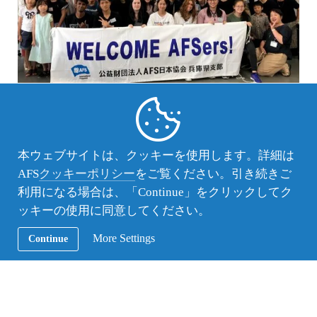
AFS活動レポート
秋年間生、アジア高校生架け橋プロジェク
トの歓迎会（兵庫県支部）
本ウェブサイトは、クッキーを使用します。詳細は
9月2日、新たに兵庫県支部に到着した秋年間生２名と「ア
AFS
クッキーポリシー
をご覧ください。引き続きご
ジア高校生架け橋プロジェクト」で来日した１名の歓迎会
利用になる場合は、「Continue」をクリックしてク
を開きました。 それぞれ、地図や写真などを用いて出身国
ッキーの使用に同意してください。
を紹介してくれました。
More Settings
Continue