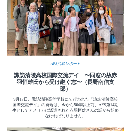
AFS活動レポート
諏訪清陵高校国際交流デイ 〜同窓の故赤
羽恒雄氏から受け継ぐ志〜（長野南信支
部）
9月17日、諏訪清陵高等学校にて行われた「諏訪清陵高校
国際交流デイ」の発端は、今から50年以上前、AFS第14期
生としてアメリカに派遣された赤羽恒雄さんの話から始め
なければなりません。