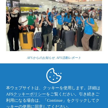
AFSからのお知らせ
,
AFS活動レポート
2022年秋組が来日、高校生400人以上が日本
で異文化学習！
2022年8月末から9月にかけて、北米、ヨーロッパ、中南
米、アジア各地から計103人の生徒を迎え入れました。秋
本ウェブサイトは、クッキーを使用します。詳細は
組生の到着により、AFSプログラムでの留学生は約160人
AFS
クッキーポリシー
をご覧ください。引き続きご
に。「アジア架け橋プロジェクト」とあわせると、日本に
いるAFSの受入生は、合計400人を超えます。
利用になる場合は、「Continue」をクリックしてク
ッキーの使用に同意してください。