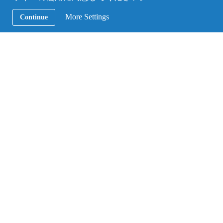
More Settings
Continue
AFS活動レポート
和菓子作り体験が下野新聞に掲載されまし
た（栃木支部）
2022年8月20日下野新聞22面に栃木支部所属の留学生の記
事が掲載されました。 ブータン出身のPさんのホストマザ
ーのOさんが企画した和菓子のワークショップに、留学生
とホストファミリーのお子さんたちが参加したことが載り
ました。