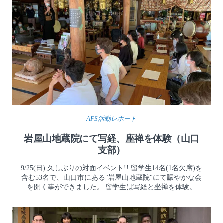
AFS活動レポート
岩屋山地蔵院にて写経、座禅を体験（山口
支部）
9/25(日) 久しぶりの対面イベント!! 留学生14名(1名欠席)を
含む53名で、山口市にある"岩屋山地蔵院"にて賑やかな会
を開く事ができました。 留学生は写経と坐禅を体験。