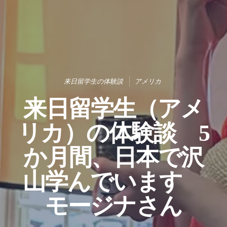
来日留学生の体験談
アメリカ
来日留学生（アメ
リカ）の体験談 5
か月間、日本で沢
山学んでいます
モージナさん