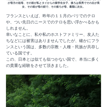
が母方の祖母、その前が私とタイからの留学生女子、後ろは長男でその左が長
女、その前が母の姪で、その後ろが母、最期に次女。
フランスといえば、昨年の１１月のパリでのテロ
や、つい先日のニースでのテロを思い浮かべるかも
しれません。
幸いなことに、私や私のホストファミリー、友人た
ちなどには被害はありませんでしたが、確かにフラ
ンスという国は、多数の宗教・人種・民族が共存し
ている国です。
この、日本とは似ても似つかない国で、本当に多く
の貴重な経験をさせて頂きました。