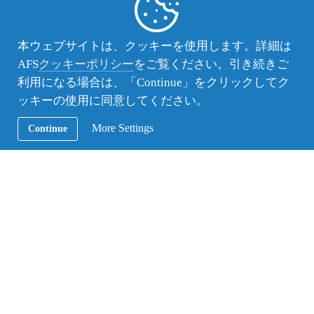
本ウェブサイトは、クッキーを使用します。詳細は
AFS
クッキーポリシー
をご覧ください。引き続きご
利用になる場合は、「Continue」をクリックしてク
ッキーの使用に同意してください。
More Settings
Continue
AFSのあるボランティアさんがパティシエの資格を持っていたので、住み込みで
修業させて頂きました。この写真は飴細工でバラを作っているところです。
私は今、宗教問題に関心があります。フランスだけ
ではなく、世界を騒がせている問題だからです。
さらに、留学前はパティシエにとても興味がありま
したが、現在はむしろ日本料理に心が傾いていま
す。原点回帰のようですが、本当にやりたいことを