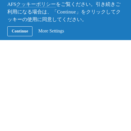
AFS
クッキーポリシー
をご覧ください。引き続きご
利用になる場合は、「Continue」をクリックしてク
ッキーの使用に同意してください。
More Settings
Continue
ベルギーには12月上旬にサンタが来る。しかし、道場ではクリスマスの歌以上に
「押忍」が鳴り響く。
異文化理解というと何だか大きなことで且つ自分が
持つバックボーンを大きくアピールしなければなら
ないというイメージがあった。けど、もっと小さい
範囲で、何か思うままに話しながらでも始められ
る、ありふれたものじゃないかと今は思う。
時間はあまり長くはないが、感じるままにこの時間